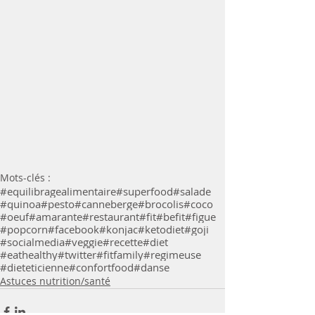
Mots-clés :
#equilibragealimentaire
#superfood
#salade
#quinoa
#pesto
#canneberge
#brocolis
#coco
#oeuf
#amarante
#restaurant
#fit
#befit
#figue
#popcorn
#facebook
#konjac
#ketodiet
#goji
#socialmedia
#veggie
#recette
#diet
#eathealthy
#twitter
#fitfamily
#regimeuse
#dieteticienne
#confortfood
#danse
Astuces nutrition/santé