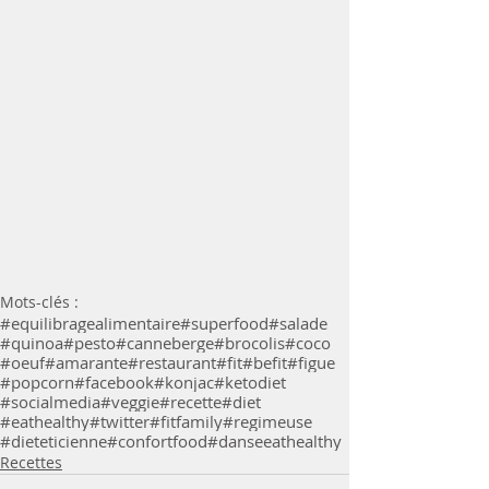
Mots-clés :
#equilibragealimentaire
#superfood
#salade
#quinoa
#pesto
#canneberge
#brocolis
#coco
#oeuf
#amarante
#restaurant
#fit
#befit
#figue
#popcorn
#facebook
#konjac
#ketodiet
#socialmedia
#veggie
#recette
#diet
#eathealthy
#twitter
#fitfamily
#regimeuse
#dieteticienne
#confortfood
#danse
eathealthy
Recettes