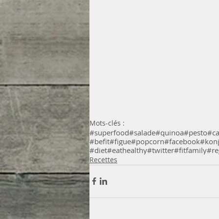
Mots-clés :
#superfood
#salade
#quinoa
#pesto
#c
#befit
#figue
#popcorn
#facebook
#kon
#diet
#eathealthy
#twitter
#fitfamily
#re
Recettes