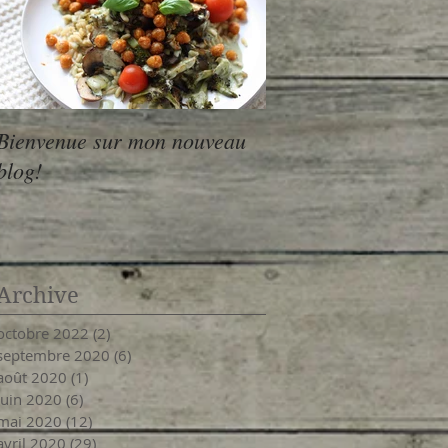
Bienvenue sur mon nouveau
blog!
Archive
octobre 2022
(2)
2 posts
septembre 2020
(6)
6 posts
août 2020
(1)
1 post
juin 2020
(6)
6 posts
mai 2020
(12)
12 posts
avril 2020
(29)
29 posts