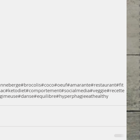
anneberge
#brocolis
#coco
#oeuf
#amarante
#restaurant
#fit
jac
#ketodiet
#comportement
#socialmedia
#veggie
#recette
gimeuse
#danse
#equilibre
#hyperphagie
eathealthy