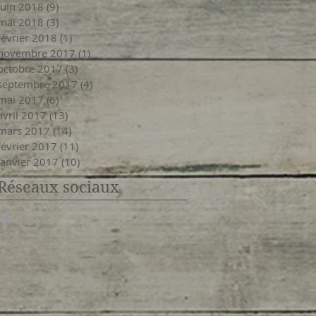
juin 2018
(9)
9 posts
mai 2018
(3)
3 posts
février 2018
(1)
1 post
novembre 2017
(1)
1 post
octobre 2017
(3)
3 posts
septembre 2017
(4)
4 posts
mai 2017
(6)
6 posts
avril 2017
(13)
13 posts
mars 2017
(14)
14 posts
février 2017
(11)
11 posts
janvier 2017
(10)
10 posts
Réseaux sociaux