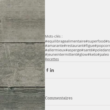
Mots-clés :
#equilibragealimentaire
#superfood
#s
#amarante
#restaurant
#figue
#popcor
#allermieux
#asperge
#santé
#poledan
#jeuneintermittent
#glow
#keto
#paleo
Recettes
Commentaires