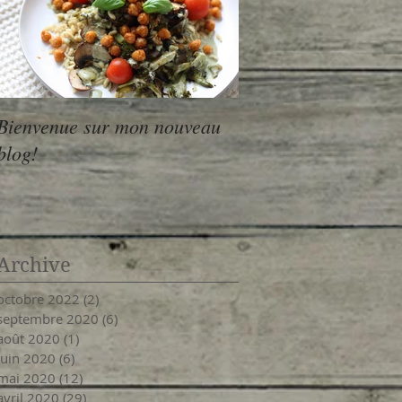
Bienvenue sur mon nouveau
blog!
Archive
octobre 2022
(2)
2 posts
septembre 2020
(6)
6 posts
août 2020
(1)
1 post
juin 2020
(6)
6 posts
mai 2020
(12)
12 posts
avril 2020
(29)
29 posts