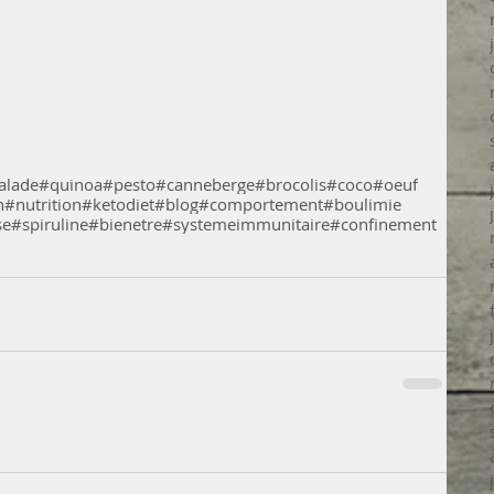
alade
#quinoa
#pesto
#canneberge
#brocolis
#coco
#oeuf
n
#nutrition
#ketodiet
#blog
#comportement
#boulimie
se
#spiruline
#bienetre
#systemeimmunitaire
#confinement