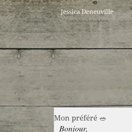
Jessica Deneuville
Coach en nutrition Paris
Mon préféré 🥗
Bonjour, 