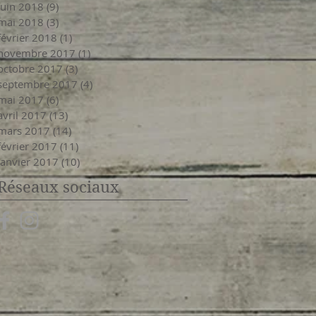
juin 2018
(9)
9 posts
mai 2018
(3)
3 posts
février 2018
(1)
1 post
novembre 2017
(1)
1 post
octobre 2017
(3)
3 posts
septembre 2017
(4)
4 posts
mai 2017
(6)
6 posts
avril 2017
(13)
13 posts
mars 2017
(14)
14 posts
février 2017
(11)
11 posts
janvier 2017
(10)
10 posts
Réseaux sociaux