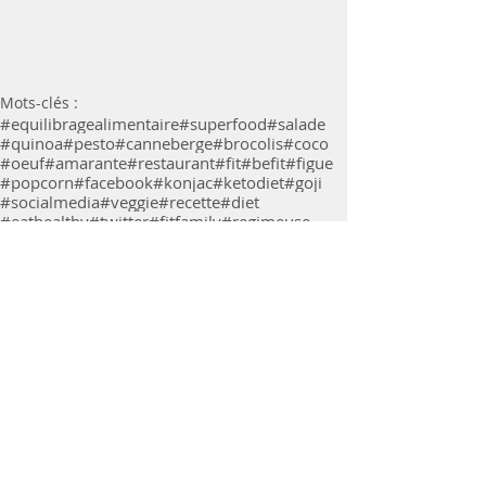
Mots-clés :
#equilibragealimentaire
#superfood
#salade
#quinoa
#pesto
#canneberge
#brocolis
#coco
#oeuf
#amarante
#restaurant
#fit
#befit
#figue
#popcorn
#facebook
#konjac
#ketodiet
#goji
#socialmedia
#veggie
#recette
#diet
#eathealthy
#twitter
#fitfamily
#regimeuse
#dieteticienne
#confortfood
#danse
Recettes
Commentaires