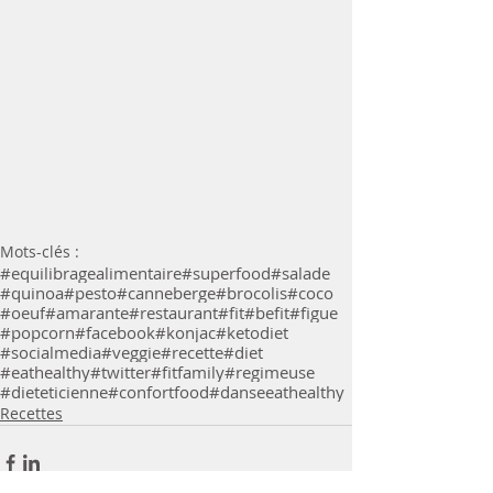
Mots-clés :
#equilibragealimentaire
#superfood
#salade
#quinoa
#pesto
#canneberge
#brocolis
#coco
#oeuf
#amarante
#restaurant
#fit
#befit
#figue
#popcorn
#facebook
#konjac
#ketodiet
#socialmedia
#veggie
#recette
#diet
#eathealthy
#twitter
#fitfamily
#regimeuse
#dieteticienne
#confortfood
#danse
eathealthy
Recettes