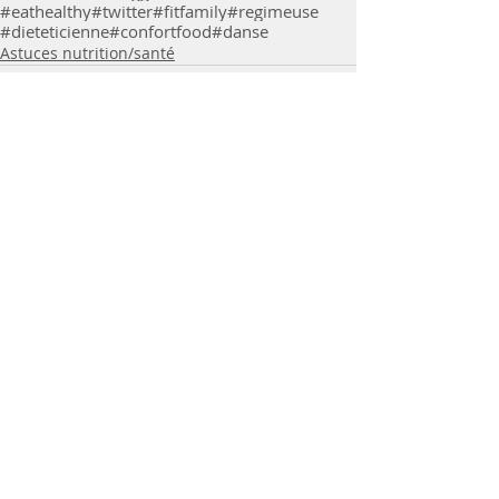
#eathealthy
#twitter
#fitfamily
#regimeuse
#dieteticienne
#confortfood
#danse
Astuces nutrition/santé
Commentaires
Rédigez un commentaire...