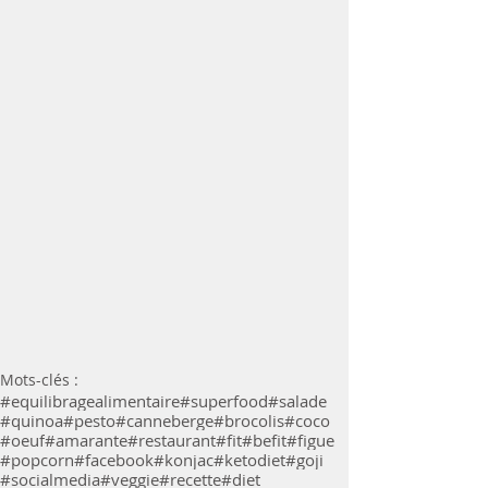
Mots-clés :
#equilibragealimentaire
#superfood
#salade
#quinoa
#pesto
#canneberge
#brocolis
#coco
#oeuf
#amarante
#restaurant
#fit
#befit
#figue
#popcorn
#facebook
#konjac
#ketodiet
#goji
#socialmedia
#veggie
#recette
#diet