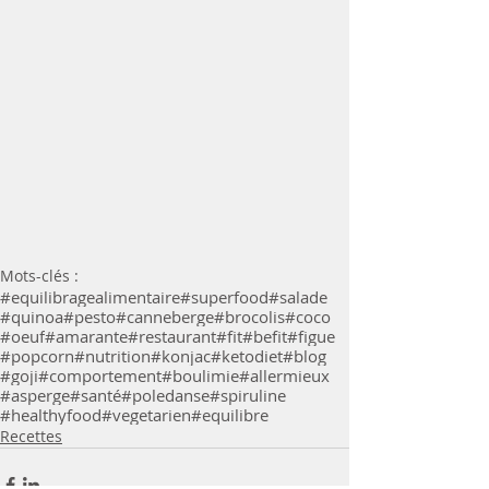
Mots-clés :
#equilibragealimentaire
#superfood
#salade
#quinoa
#pesto
#canneberge
#brocolis
#coco
#oeuf
#amarante
#restaurant
#fit
#befit
#figue
#popcorn
#nutrition
#konjac
#ketodiet
#blog
#goji
#comportement
#boulimie
#allermieux
#asperge
#santé
#poledanse
#spiruline
#healthyfood
#vegetarien
#equilibre
Recettes