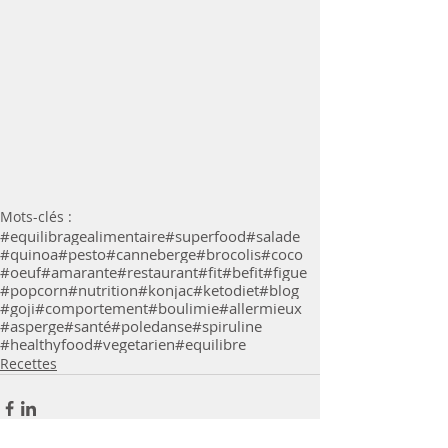
Mots-clés :
#equilibragealimentaire
#superfood
#salade
#quinoa
#pesto
#canneberge
#brocolis
#coco
#oeuf
#amarante
#restaurant
#fit
#befit
#figue
#popcorn
#nutrition
#konjac
#ketodiet
#blog
#goji
#comportement
#boulimie
#allermieux
#asperge
#santé
#poledanse
#spiruline
#healthyfood
#vegetarien
#equilibre
Recettes