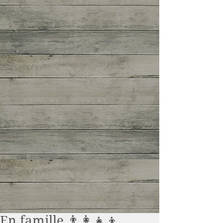
En famille 👨‍👩‍👧‍👦