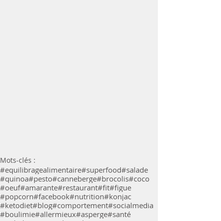
Mots-clés :
#equilibragealimentaire
#superfood
#salade
#quinoa
#pesto
#canneberge
#brocolis
#coco
#oeuf
#amarante
#restaurant
#fit
#figue
#popcorn
#facebook
#nutrition
#konjac
#ketodiet
#blog
#comportement
#socialmedia
#boulimie
#allermieux
#asperge
#santé