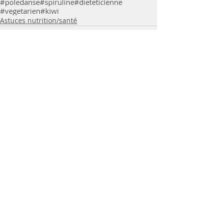
#poledanse
#spiruline
#dieteticienne
#vegetarien
#kiwi
Astuces nutrition/santé
Commentaires
Rédigez un commentaire...