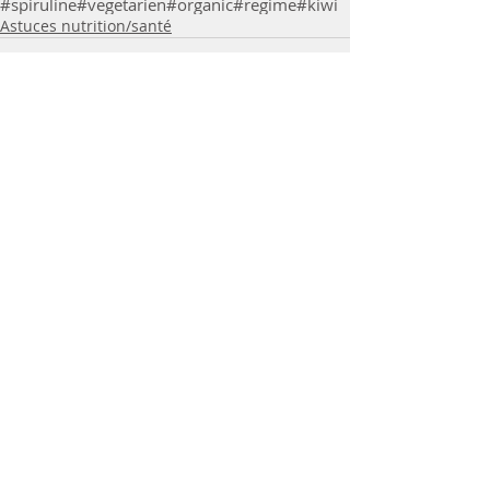
#spiruline
#vegetarien
#organic
#regime
#kiwi
Astuces nutrition/santé
Commentaires
Rédigez un commentaire...