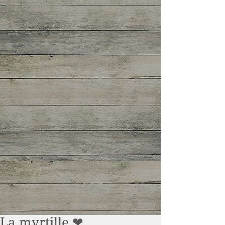
La myrtille ❤