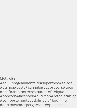
Mots-clés :
#equilibragealimentaire
#superfood
#salade
#quinoa
#pesto
#canneberge
#brocolis
#coco
#oeuf
#amarante
#restaurant
#fit
#figue
#popcorn
#facebook
#nutrition
#ketodiet
#blog
#comportement
#socialmedia
#boulimie
#allermieux
#asperge
#santé
#poledanse