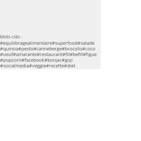
Mots-clés :
#equilibragealimentaire
#superfood
#salade
#quinoa
#pesto
#canneberge
#brocolis
#coco
#oeuf
#amarante
#restaurant
#fit
#befit
#figue
#popcorn
#facebook
#konjac
#goji
#socialmedia
#veggie
#recette
#diet
#eathealthy
#twitter
#fitfamily
#regimeuse
#dieteticienne
#confortfood
#danse
#vegan
Astuces nutrition/santé
Commentaires