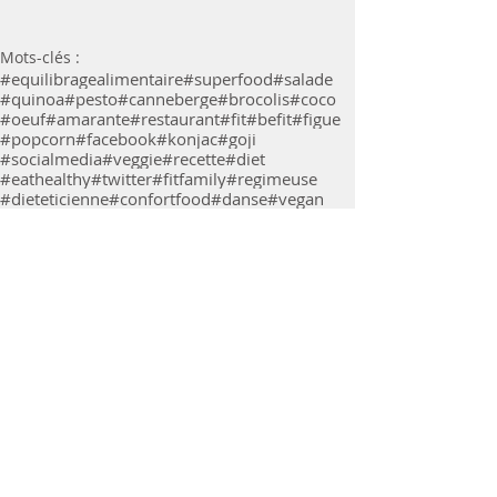
Mots-clés :
#equilibragealimentaire
#superfood
#salade
#quinoa
#pesto
#canneberge
#brocolis
#coco
#oeuf
#amarante
#restaurant
#fit
#befit
#figue
#popcorn
#facebook
#konjac
#goji
#socialmedia
#veggie
#recette
#diet
#eathealthy
#twitter
#fitfamily
#regimeuse
#dieteticienne
#confortfood
#danse
#vegan
Astuces nutrition/santé
Recettes
Commentaires