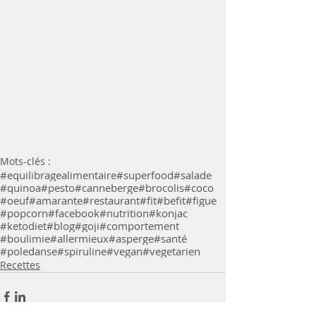
Mots-clés :
#equilibragealimentaire
#superfood
#salade
#quinoa
#pesto
#canneberge
#brocolis
#coco
#oeuf
#amarante
#restaurant
#fit
#befit
#figue
#popcorn
#facebook
#nutrition
#konjac
#ketodiet
#blog
#goji
#comportement
#boulimie
#allermieux
#asperge
#santé
#poledanse
#spiruline
#vegan
#vegetarien
Recettes