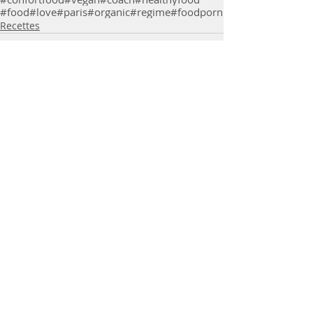
#food
#love
#paris
#organic
#regime
#foodporn
Recettes
Commentaires
Rédigez un commentaire...