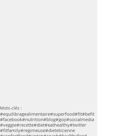
Mots-clés :
#equilibragealimentaire
#superfood
#fit
#befit
#facebook
#nutrition
#blog
#goji
#socialmedia
#veggie
#recette
#diet
#eathealthy
#twitter
#fitfamily
#regimeuse
#dieteticienne
#confortfood
#vegan
#coach
#healthyfood