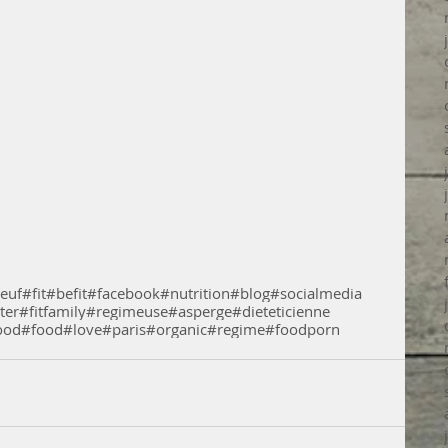
euf
#fit
#befit
#facebook
#nutrition
#blog
#socialmedia
ter
#fitfamily
#regimeuse
#asperge
#dieteticienne
ood
#food
#love
#paris
#organic
#regime
#foodporn