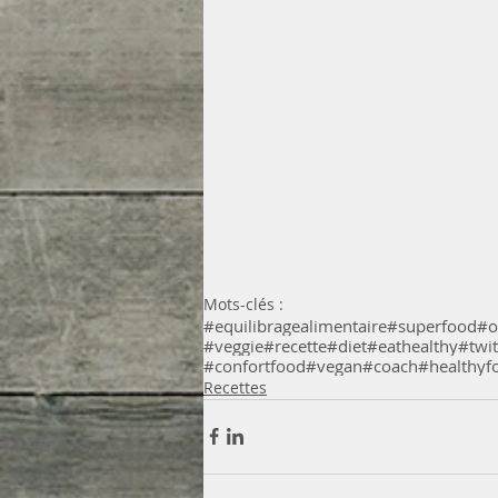
Mots-clés :
#equilibragealimentaire
#superfood
#o
#veggie
#recette
#diet
#eathealthy
#twit
#confortfood
#vegan
#coach
#healthyf
Recettes