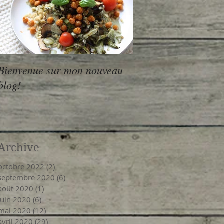
Bienvenue sur mon nouveau
blog!
Archive
octobre 2022
(2)
2 posts
septembre 2020
(6)
6 posts
août 2020
(1)
1 post
juin 2020
(6)
6 posts
mai 2020
(12)
12 posts
avril 2020
(29)
29 posts