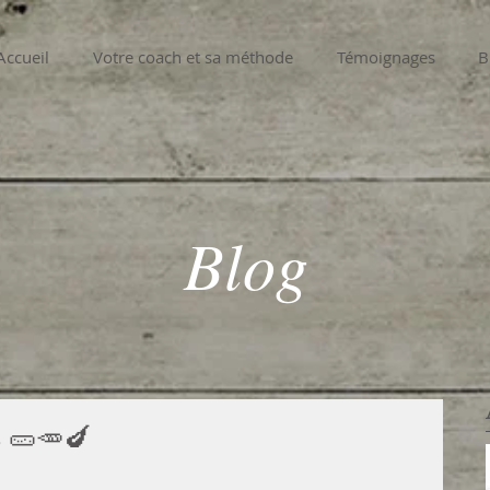
Accueil
Votre coach et sa méthode
Témoignages
B
Blog
 🥒🥕🍆