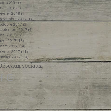
juin 2018
(9)
9 posts
mai 2018
(3)
3 posts
février 2018
(1)
1 post
novembre 2017
(1)
1 post
octobre 2017
(3)
3 posts
septembre 2017
(4)
4 posts
mai 2017
(6)
6 posts
avril 2017
(13)
13 posts
mars 2017
(14)
14 posts
février 2017
(11)
11 posts
janvier 2017
(10)
10 posts
Réseaux sociaux