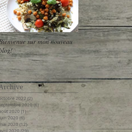
Bienvenue sur mon nouveau
blog!
Archive
octobre 2022
(2)
2 posts
septembre 2020
(6)
6 posts
août 2020
(1)
1 post
juin 2020
(6)
6 posts
mai 2020
(12)
12 posts
avril 2020
(29)
29 posts