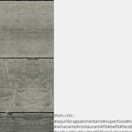
Mots-clés :
#equilibragealimentaire
#superfood
#s
#amarante
#restaurant
#fit
#befit
#face
#eathealthy
#twitter
#fitfamily
#regime