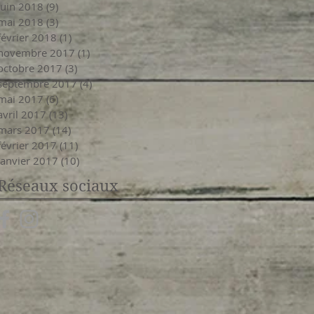
juin 2018
(9)
9 posts
mai 2018
(3)
3 posts
février 2018
(1)
1 post
novembre 2017
(1)
1 post
octobre 2017
(3)
3 posts
septembre 2017
(4)
4 posts
mai 2017
(6)
6 posts
avril 2017
(13)
13 posts
mars 2017
(14)
14 posts
février 2017
(11)
11 posts
janvier 2017
(10)
10 posts
Réseaux sociaux