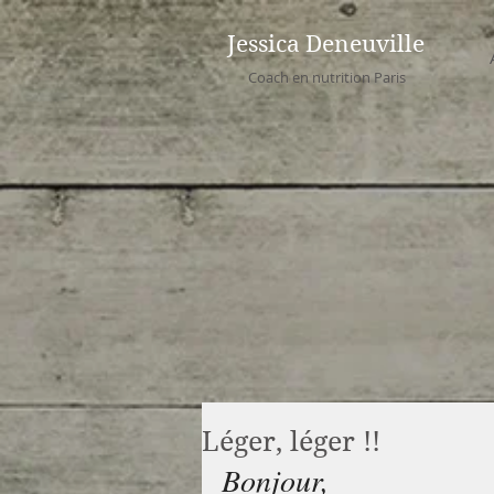
Jessica Deneuville
Coach en nutrition Paris
Léger, léger !!
Bonjour, 