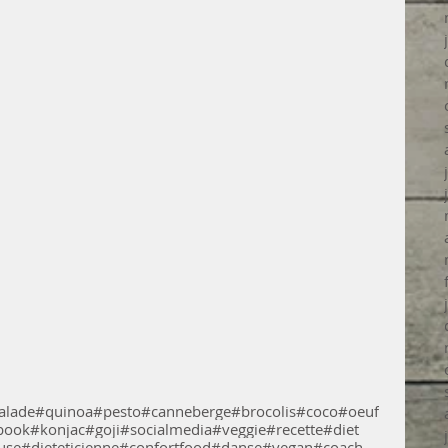
alade
#quinoa
#pesto
#canneberge
#brocolis
#coco
#oeuf
book
#konjac
#goji
#socialmedia
#veggie
#recette
#diet
use
#dieteticienne
#confortfood
#danse
#vegan
#coach